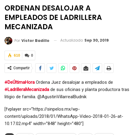
ORDENAN DESALOJAR A
EMPLEADOS DE LADRILLERA
MECANIZADA
Actualizado
Sep 30, 2019
Por
Victor Badillo
610
0
Compartir
#
DeÚltimaHora
Ordena Juez desalojar a empleados de
#
LadrilleraMecanizada
de sus oficinas y planta productora tras
litigio de familia. @AgustinVillarrealBudnik
[fvplayer src=”https://sinpelos.mx/wp-
content/uploads/2018/01/WhatsApp-Video-2018-01-26-at-
10.17.02.mp4″ width=”848″ height=”480″]