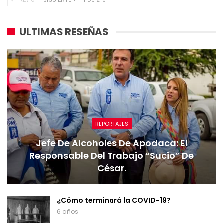
PREVIO
SIGUIENTE
1 De 216
ULTIMAS RESEÑAS
REPORTAJES
Jefe De Alcoholes De Apodaca: El
Responsable Del Trabajo “sucio” De
César.
¿Cómo terminará la COVID-19?
6 años