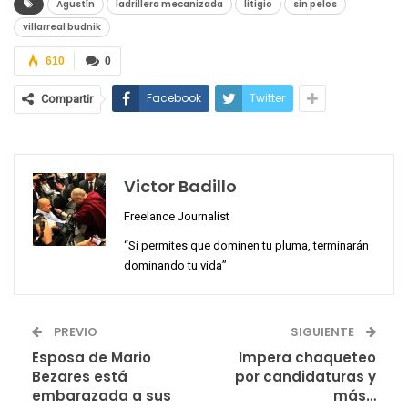
Agustín
ladrillera mecanizada
litigio
sin pelos
villarreal budnik
610
0
Facebook
Twitter
Compartir
Victor Badillo
Freelance Journalist
“Si permites que dominen tu pluma, terminarán
dominando tu vida”
PREVIO
SIGUIENTE
Esposa de Mario
Impera chaqueteo
Bezares está
por candidaturas y
embarazada a sus
más…