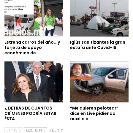
Estrena carros del año… y
Iglús sanitizantes la gran
tarjeta de apoyo
estafa ante Covid-19
económico de…
¿ DETRÁS DE CUANTOS
“Me quieren pelotear”
CRÍMENES PODRÍA ESTAR
dice en Live pidiendo
ÉSTA…
auxilio a…
PREVIO
SIGUIENTE
1 De 217