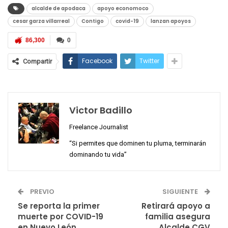
alcalde de apodaca
apoyo economoco
cesar garza villarreal
Contigo
covid-19
lanzan apoyos
86,300
0
Facebook
Twitter
Compartir
Victor Badillo
Freelance Journalist
“Si permites que dominen tu pluma, terminarán
dominando tu vida”
PREVIO
SIGUIENTE
Se reporta la primer
Retirará apoyo a
muerte por COVID-19
familia asegura
en Nuevo León
Alcalde CGV