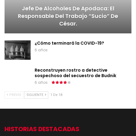
Jefe De Alcoholes De Apodaca: El
Responsable Del Trabajo “sucio” De
César.
¿Cómo terminará la COVID-19?
6 años
Reconstruyen rostro a detective
sospechoso del secuestro de Budnik
6 años
PREVIO
SIGUIENTE
1 De 18
HISTORIAS DESTACADAS