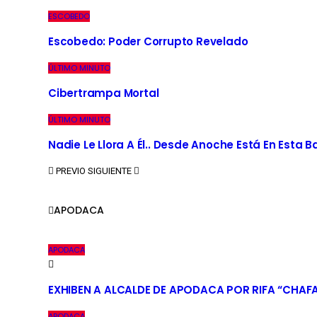
ESCOBEDO
Escobedo: Poder Corrupto Revelado
ÚLTIMO MINUTO
Cibertrampa Mortal
ÚLTIMO MINUTO
Nadie Le Llora A Él.. Desde Anoche Está En Esta 
PREVIO
SIGUIENTE
APODACA
APODACA
EXHIBEN A ALCALDE DE APODACA POR RIFA “CHAF
APODACA