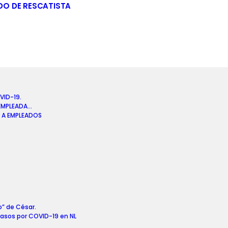
DO DE RESCATISTA
VID-19.
 EMPLEADA…
 A EMPLEADOS
o” de César.
casos por COVID-19 en NL