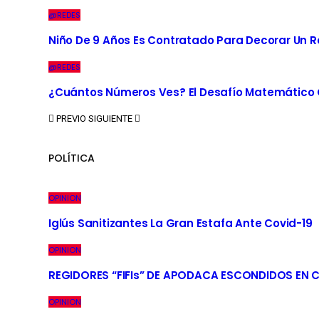
@REDES
Niño De 9 Años Es Contratado Para Decorar Un R
@REDES
¿Cuántos Números Ves? El Desafío Matemático Q
PREVIO
SIGUIENTE
POLÍTICA
OPINION
Iglús Sanitizantes La Gran Estafa Ante Covid-19
OPINION
REGIDORES “FIFIs” DE APODACA ESCONDIDOS EN 
OPINION