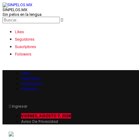
SINPELOS.MX
Sin pelos en la lengua
Likes
Seguidores
Suscriptores
Followers
Likes
Seguidores
Suscriptores
Followers
Ingresar
VIERNES, AGOSTO 7, 2026
Aviso De Privacidad