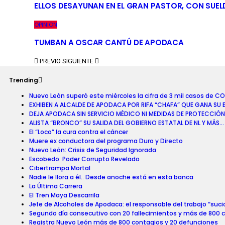
ELLOS DESAYUNAN EN EL GRAN PASTOR, CON SUEL
OPINION
TUMBAN A OSCAR CANTÚ DE APODACA
PREVIO
SIGUIENTE
Trending
Nuevo León superó este miércoles la cifra de 3 mil casos de CO
EXHIBEN A ALCALDE DE APODACA POR RIFA “CHAFA” QUE GANA SU
DEJA APODACA SIN SERVICIO MÉDICO NI MEDIDAS DE PROTECCIÓN
ALISTA “BRONCO” SU SALIDA DEL GOBIERNO ESTATAL DE NL Y MÁS…
El “Loco” la cura contra el cáncer
Muere ex conductora del programa Duro y Directo
Nuevo León: Crisis de Seguridad Ignorada
Escobedo: Poder Corrupto Revelado
Cibertrampa Mortal
Nadie le llora a él.. Desde anoche está en esta banca
La Última Carrera
El Tren Maya Descarrila
Jefe de Alcoholes de Apodaca: el responsable del trabajo “suci
Segundo día consecutivo con 20 fallecimientos y más de 800 
Registra Nuevo León más de 800 contagios y 20 defunciones