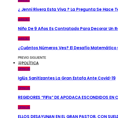
@REDES
¿ Jenni Rivera Esta Viva ? La Pregunta Se Hace 
@REDES
Niño De 9 Años Es Contratado Para Decorar Un R
@REDES
¿Cuántos Números Ves? El Desafío Matemático Q
PREVIO
SIGUIENTE
POLÍTICA
OPINION
Iglús Sanitizantes La Gran Estafa Ante Covid-19
OPINION
REGIDORES “FIFIs” DE APODACA ESCONDIDOS EN 
OPINION
ELLOS DESAYUNAN EN EL GRAN PASTOR, CON SUEL