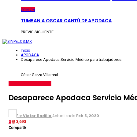
OPINION
TUMBAN A OSCAR CANTÚ DE APODACA
PREVIO
SIGUIENTE
Inicio
APODACA
Desaparece Apodaca Servicio Médico para trabajadores
César Garza Villarreal
APODACA
ÚLTIMO MINUTO
Desaparece Apodaca Servicio Méd
Por
Victor Badillo
Actualizado
Feb 5, 2020
0
3,690
Compartir