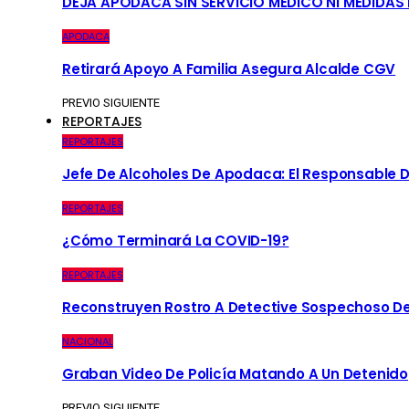
DEJA APODACA SIN SERVICIO MÉDICO NI MEDIDAS
APODACA
Retirará Apoyo A Familia Asegura Alcalde CGV
PREVIO
SIGUIENTE
REPORTAJES
REPORTAJES
Jefe De Alcoholes De Apodaca: El Responsable D
REPORTAJES
¿Cómo Terminará La COVID-19?
REPORTAJES
Reconstruyen Rostro A Detective Sospechoso De
NACIONAL
Graban Video De Policía Matando A Un Detenido
PREVIO
SIGUIENTE