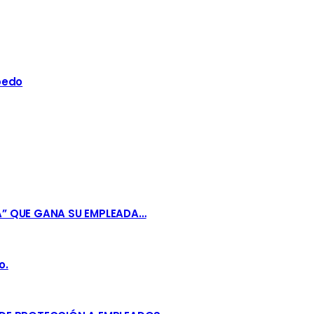
bedo
A” QUE GANA SU EMPLEADA…
o.