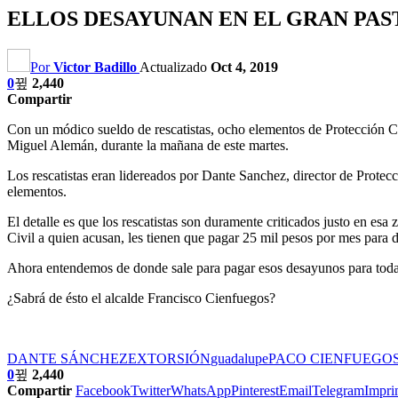
ELLOS DESAYUNAN EN EL GRAN PAS
Por
Victor Badillo
Actualizado
Oct 4, 2019
0
2,440
Compartir
Con un módico sueldo de rescatistas, ocho elementos de Protección C
Miguel Alemán, durante la mañana de este martes.
Los rescatistas eran lidereados por Dante Sanchez, director de Protec
elementos.
El detalle es que los rescatistas son duramente criticados justo en es
Civil a quien acusan, les tienen que pagar 25 mil pesos por mes para de
Ahora entendemos de donde sale para pagar esos desayunos para to
¿Sabrá de ésto el alcalde Francisco Cienfuegos?
DANTE SÁNCHEZ
EXTORSIÓN
guadalupe
PACO CIENFUEGO
0
2,440
Compartir
Facebook
Twitter
WhatsApp
Pinterest
Email
Telegram
Impri