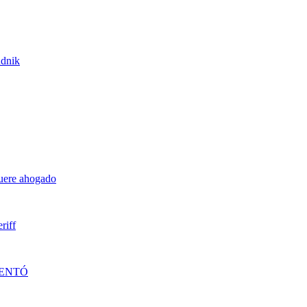
udnik
muere ahogado
riff
DENTÓ