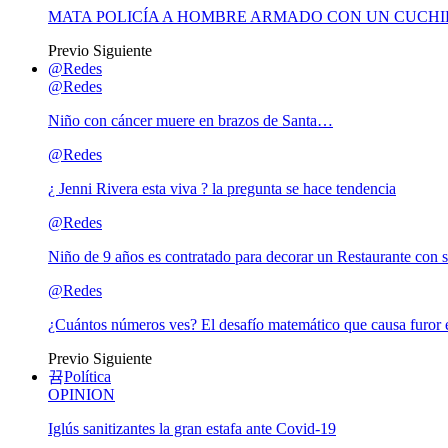
MATA POLICÍA A HOMBRE ARMADO CON UN CUCHI
Previo
Siguiente
@Redes
@Redes
Niño con cáncer muere en brazos de Santa…
@Redes
¿ Jenni Rivera esta viva ? la pregunta se hace tendencia
@Redes
Niño de 9 años es contratado para decorar un Restaurante con s
@Redes
¿Cuántos números ves? El desafío matemático que causa furor e
Previo
Siguiente
Política
OPINION
Iglús sanitizantes la gran estafa ante Covid-19