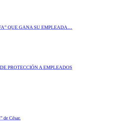
AFA” QUE GANA SU EMPLEADA…
S DE PROTECCIÓN A EMPLEADOS
o” de César.