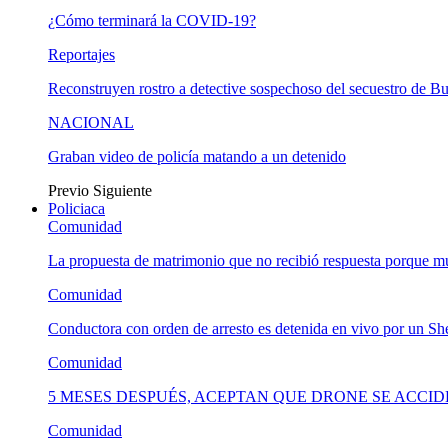
¿Cómo terminará la COVID-19?
Reportajes
Reconstruyen rostro a detective sospechoso del secuestro de B
NACIONAL
Graban video de policía matando a un detenido
Previo
Siguiente
Policiaca
Comunidad
La propuesta de matrimonio que no recibió respuesta porque 
Comunidad
Conductora con orden de arresto es detenida en vivo por un She
Comunidad
5 MESES DESPUÉS, ACEPTAN QUE DRONE SE ACCI
Comunidad