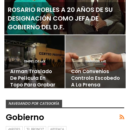
ROSARIO ROBLES A 20 AÑOS DE SU
DESIGNACIÓN COMO JEFA DE
GOBIERNO DEL D.F.
Arman Traslado
Con Convenios
De Película En
Controla Escobedo
Topo Para Grabar
A La Prensa
Spot Pro…
NAVEGANDO POR CATEGORÍA
Gobierno
@REDES
"EL BRONCO"
APODACA