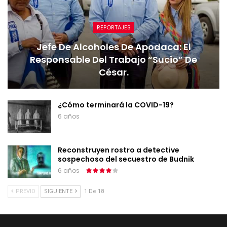
REPORTAJES
Jefe De Alcoholes De Apodaca: El
Responsable Del Trabajo “sucio” De
César.
¿Cómo terminará la COVID-19?
6 años
Reconstruyen rostro a detective
sospechoso del secuestro de Budnik
6 años
PREVIO
SIGUIENTE
1 De 18