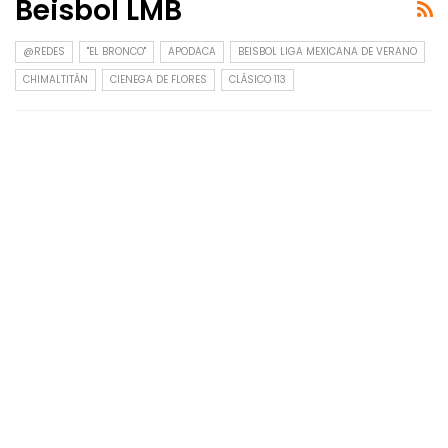
Beisbol LMB
@REDES
"EL BRONCO"
APODACA
BEISBOL LIGA MEXICANA DE VERANO
CHIMALTITÁN
CIENEGA DE FLORES
CLÁSICO 113