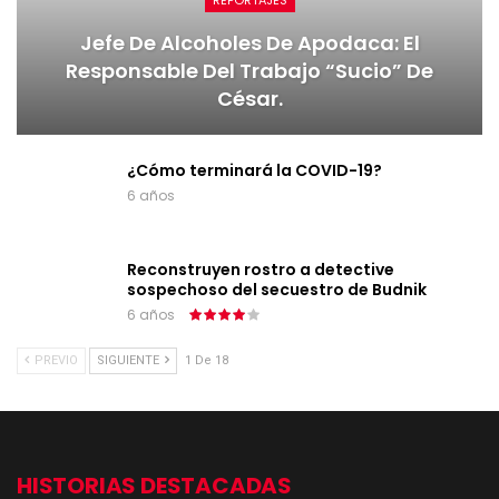
REPORTAJES
Jefe De Alcoholes De Apodaca: El
Responsable Del Trabajo “sucio” De
César.
¿Cómo terminará la COVID-19?
6 años
Reconstruyen rostro a detective
sospechoso del secuestro de Budnik
6 años
PREVIO
SIGUIENTE
1 De 18
HISTORIAS DESTACADAS