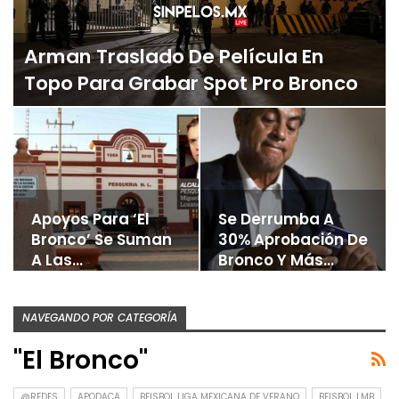
Arman Traslado De Película En
Topo Para Grabar Spot Pro Bronco
Apoyos Para ‘El
Se Derrumba A
Bronco’ Se Suman
30% Aprobación De
A Las…
Bronco Y Más…
NAVEGANDO POR CATEGORÍA
"El Bronco"
@REDES
APODACA
BEISBOL LIGA MEXICANA DE VERANO
BEISBOL LMB