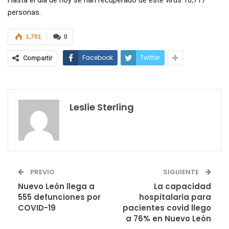
Hasta el día de hoy se han recuperado de este virus 10,717
personas.
1,791
0
Facebook
Twitter
Compartir
Leslie Sterling
PREVIO
SIGUIENTE
Nuevo León llega a
La capacidad
555 defunciones por
hospitalaria para
COVID-19
pacientes covid llego
a 76% en Nuevo León