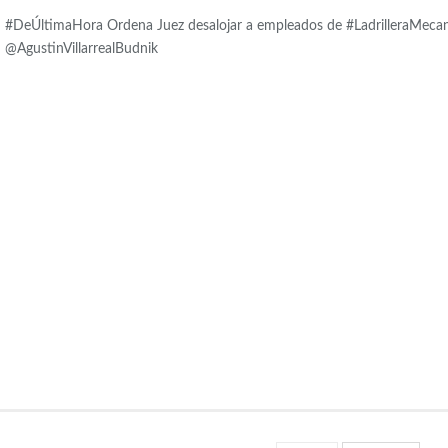
#DeÚltimaHora Ordena Juez desalojar a empleados de #LadrilleraMecanizad
@AgustinVillarrealBudnik