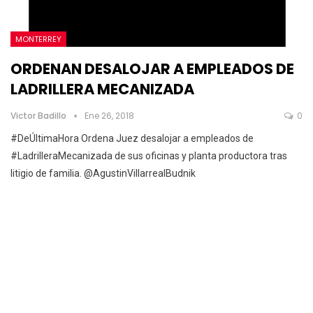
MONTERREY
ORDENAN DESALOJAR A EMPLEADOS DE
LADRILLERA MECANIZADA
Victor Badillo
Ene 26, 2018
0
#DeÚltimaHora Ordena Juez desalojar a empleados de
#LadrilleraMecanizada de sus oficinas y planta productora tras
litigio de familia. @AgustinVillarrealBudnik