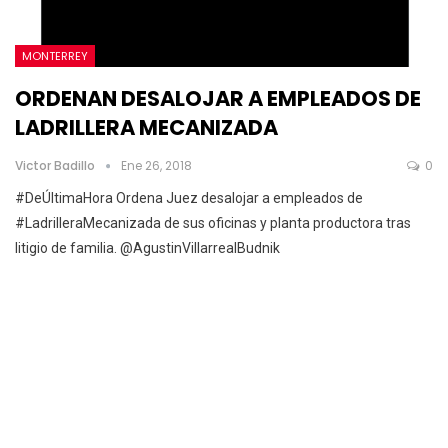
MONTERREY
ORDENAN DESALOJAR A EMPLEADOS DE
LADRILLERA MECANIZADA
Victor Badillo
Ene 26, 2018
0
#DeÚltimaHora Ordena Juez desalojar a empleados de
#LadrilleraMecanizada de sus oficinas y planta productora tras
litigio de familia. @AgustinVillarrealBudnik