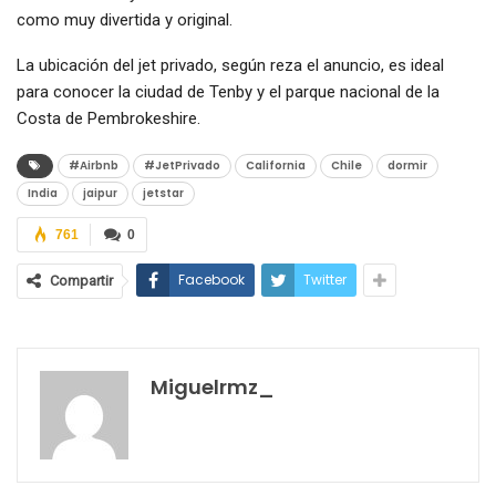
como muy divertida y original.
La ubicación del jet privado, según reza el anuncio, es ideal
para conocer la ciudad de Tenby y el parque nacional de la
Costa de Pembrokeshire.
#Airbnb
#JetPrivado
California
Chile
dormir
India
jaipur
jetstar
761
0
Facebook
Twitter
Compartir
Miguelrmz_