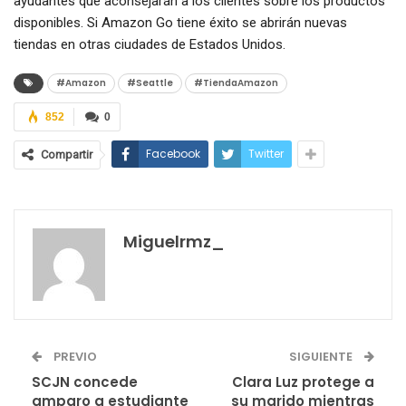
ayudantes que aconsejarán a los clientes sobre los productos
disponibles. Si Amazon Go tiene éxito se abrirán nuevas
tiendas en otras ciudades de Estados Unidos.
#Amazon
#Seattle
#TiendaAmazon
852
0
Facebook
Twitter
Compartir
Miguelrmz_
PREVIO
SIGUIENTE
SCJN concede
Clara Luz protege a
amparo a estudiante
su marido mientras