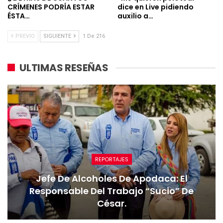
CRÍMENES PODRÍA ESTAR
dice en Live pidiendo
ÉSTA…
auxilio a…
PREVIO
SIGUIENTE
1 De 216
ULTIMAS RESEÑAS
REPORTAJES
Jefe De Alcoholes De Apodaca: El
Responsable Del Trabajo “sucio” De
César.