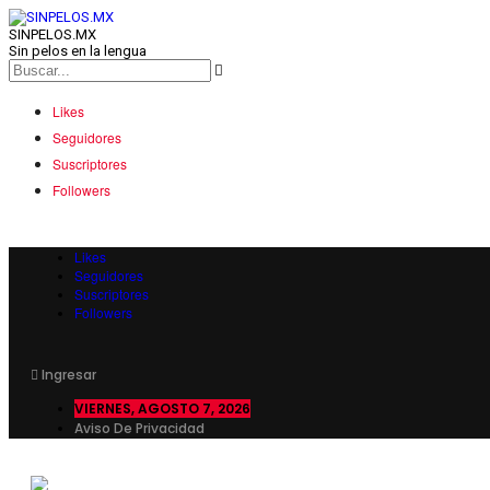
SINPELOS.MX
Sin pelos en la lengua
Likes
Seguidores
Suscriptores
Followers
Likes
Seguidores
Suscriptores
Followers
Ingresar
VIERNES, AGOSTO 7, 2026
Aviso De Privacidad