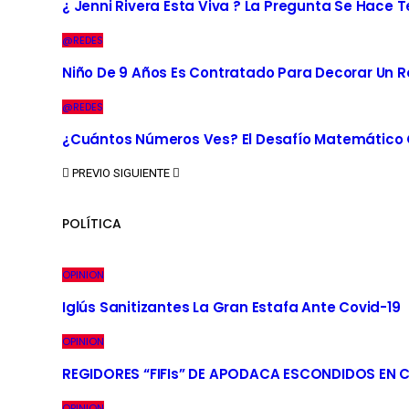
¿ Jenni Rivera Esta Viva ? La Pregunta Se Hace 
@REDES
Niño De 9 Años Es Contratado Para Decorar Un R
@REDES
¿Cuántos Números Ves? El Desafío Matemático Q
PREVIO
SIGUIENTE
POLÍTICA
OPINION
Iglús Sanitizantes La Gran Estafa Ante Covid-19
OPINION
REGIDORES “FIFIs” DE APODACA ESCONDIDOS EN 
OPINION