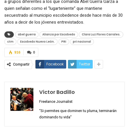
a grupos diferentes a los que comanda Abel Guerra Garza a
quien señalan como el “lugarteniente” que mantiene
secuestrado al municipio escobedence desde hace más de 30
años a decir de los jóvenes entrevistados.
abel guerra
Alianza por Escobedo
Clara Luz Flores Carrales.
ctm
Escobedo Nuevo León.
PRI
pri nacional
916
0
Facebook
Twitter
Compartir
Victor Badillo
Freelance Journalist
“Si permites que dominen tu pluma, terminarán
dominando tu vida”