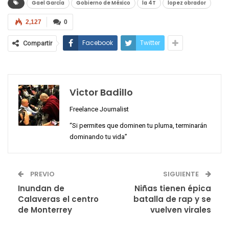
Gael García
Gobierno de México
la 4T
lopez obrador
2,127
0
Facebook
Twitter
Compartir
Victor Badillo
Freelance Journalist
“Si permites que dominen tu pluma, terminarán
dominando tu vida”
PREVIO
SIGUIENTE
Inundan de
Niñas tienen épica
Calaveras el centro
batalla de rap y se
de Monterrey
vuelven virales