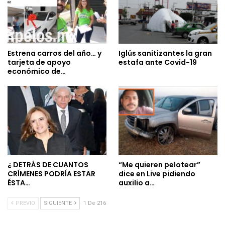
Estrena carros del año… y
Iglús sanitizantes la gran
tarjeta de apoyo
estafa ante Covid-19
económico de…
¿ DETRÁS DE CUANTOS
“Me quieren pelotear”
CRÍMENES PODRÍA ESTAR
dice en Live pidiendo
ÉSTA…
auxilio a…
PREVIO
SIGUIENTE
1 De 216