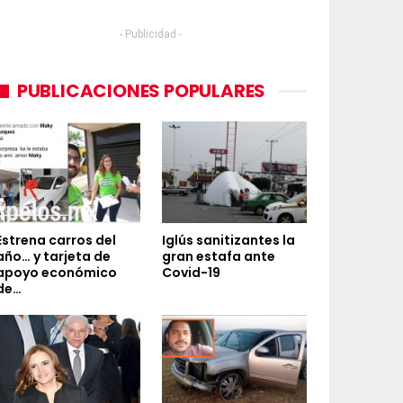
- Publicidad -
PUBLICACIONES POPULARES
Estrena carros del
Iglús sanitizantes la
año… y tarjeta de
gran estafa ante
apoyo económico
Covid-19
de…