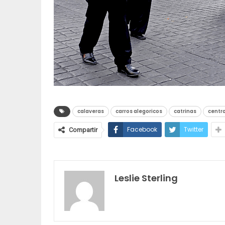
calaveras
carros alegoricos
catrinas
centr
Facebook
Twitter
Compartir
Leslie Sterling