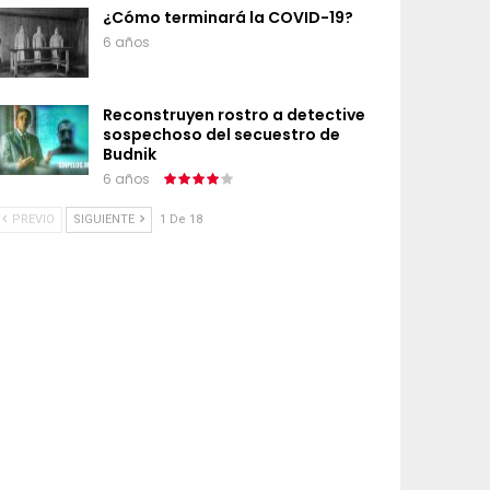
¿Cómo terminará la COVID-19?
6 años
Reconstruyen rostro a detective
sospechoso del secuestro de
Budnik
6 años
PREVIO
SIGUIENTE
1 De 18