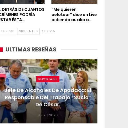
¿ DETRÁS DE CUANTOS
“Me quieren
CRÍMENES PODRÍA
pelotear” dice en Live
ESTAR ÉSTA…
pidiendo auxilio a…
PREVIO
SIGUIENTE
1 De 216
ULTIMAS RESEÑAS
REPORTAJES
Jefe De Alcoholes De Apodaca: El
Responsable Del Trabajo “sucio”
De César.
Jul 20, 2020