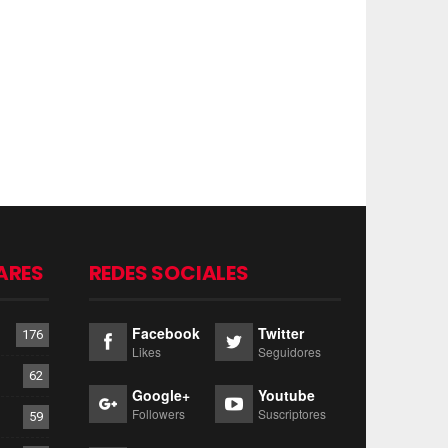
ARES
REDES SOCIALES
Facebook
Twitter
176
Likes
Seguidores
62
Google+
Youtube
Followers
Suscriptores
59