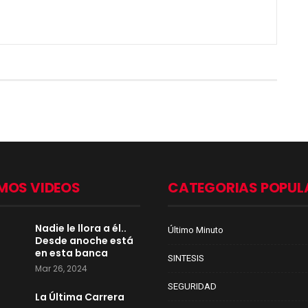
MOS VIDEOS
CATEGORIAS POPUL
Nadie le llora a él..
Último Minuto
Desde anoche está
en esta banca
SINTESIS
Mar 26, 2024
SEGURIDAD
La Última Carrera