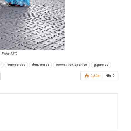
Foto:ABC
o
comparsas
danzantes
epoca Prehispanica
gigantes
1,344
0