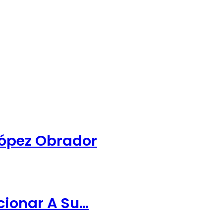
López Obrador
cionar A Su…