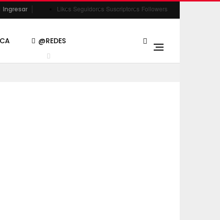
Likes
Seguidores
Suscriptores
Followers
Ingresar
ACA
@REDES