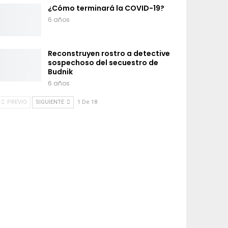
¿Cómo terminará la COVID-19?
6 años
Reconstruyen rostro a detective
sospechoso del secuestro de
Budnik
6 años
PREVIO
SIGUIENTE
1 De 18