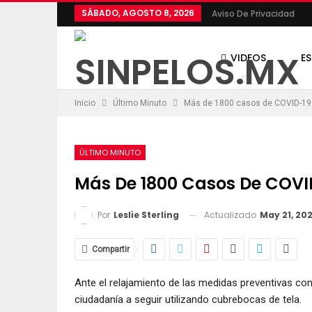
SÁBADO, AGOSTO 8, 2026
Aviso De Privacidad
VIDEOS
E
Inicio
Último Minuto
Más de 1800 casos de COVID-19
POLÍTICA
ÚLTIMO MINUTO
Más De 1800 Casos De COVI
Actualizado
May 21, 20
Por
Leslie Sterling
Compartir
Ante el relajamiento de las medidas preventivas cont
ciudadanía a seguir utilizando cubrebocas de tela.