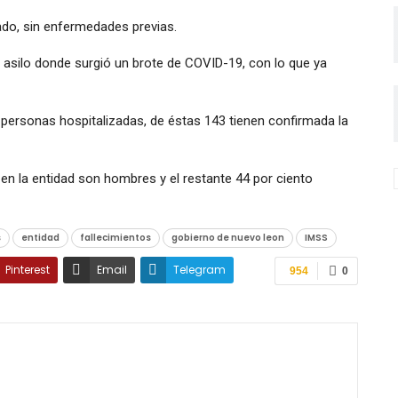
ado, sin enfermedades previas.
r asilo donde surgió un brote de COVID-19, con lo que ya
personas hospitalizadas, de éstas 143 tienen confirmada la
 en la entidad son hombres y el restante 44 por ciento
s
entidad
fallecimientos
gobierno de nuevo leon
IMSS
Pinterest
Email
Telegram
954
0