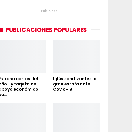
- Publicidad -
PUBLICACIONES POPULARES
Estrena carros del
Iglús sanitizantes la
año… y tarjeta de
gran estafa ante
apoyo económico
Covid-19
de…