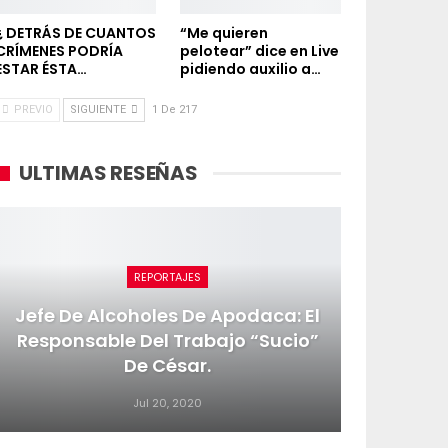
¿ DETRÁS DE CUANTOS
“Me quieren
CRÍMENES PODRÍA
pelotear” dice en Live
ESTAR ÉSTA…
pidiendo auxilio a…
PREVIO
SIGUIENTE
1 De 217
ULTIMAS RESEÑAS
REPORTAJES
Jefe De Alcoholes De Apodaca: El
Responsable Del Trabajo “sucio”
De César.
Jul 20, 2020