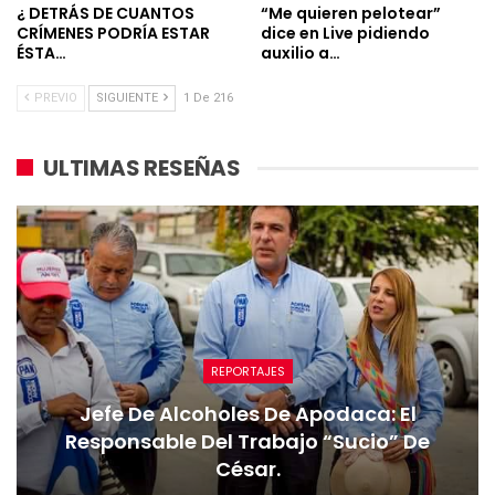
¿ DETRÁS DE CUANTOS
“Me quieren pelotear”
CRÍMENES PODRÍA ESTAR
dice en Live pidiendo
ÉSTA…
auxilio a…
PREVIO
SIGUIENTE
1 De 216
ULTIMAS RESEÑAS
REPORTAJES
Jefe De Alcoholes De Apodaca: El
Responsable Del Trabajo “sucio” De
César.