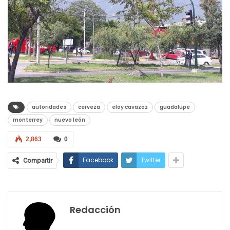
autoridades
cerveza
eloy cavazoz
guadalupe
monterrey
nuevo león
2,863
0
Facebook
Twitter
Compartir
Redacción