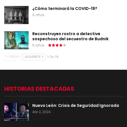
¿Cómo terminará la COVID-19?
6 años
Reconstruyen rostro a detective
sospechoso del secuestro de Budnik
6 años
PREVIO
SIGUIENTE
1 De 18
HISTORIAS DESTACADAS
Nuevo León: Crisis de Seguridad Ignorada
Abr 2, 2024