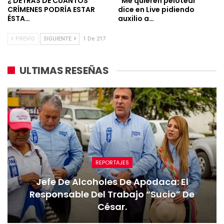
¿ DETRÁS DE CUANTOS
“Me quieren pelotear”
CRÍMENES PODRÍA ESTAR
dice en Live pidiendo
ÉSTA…
auxilio a…
PREVIO
SIGUIENTE
1 De 217
ULTIMAS RESEÑAS
REPORTAJES
Jefe De Alcoholes De Apodaca: El
Responsable Del Trabajo “sucio” De
César.