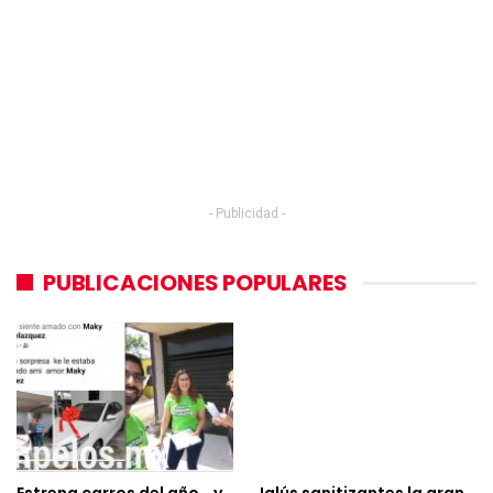
- Publicidad -
PUBLICACIONES POPULARES
Estrena carros del año… y
Iglús sanitizantes la gran