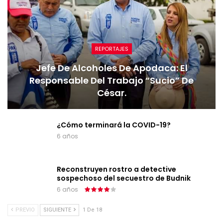
REPORTAJES
Jefe De Alcoholes De Apodaca: El
Responsable Del Trabajo “sucio” De
César.
¿Cómo terminará la COVID-19?
6 años
Reconstruyen rostro a detective
sospechoso del secuestro de Budnik
6 años
PREVIO
SIGUIENTE
1 De 18