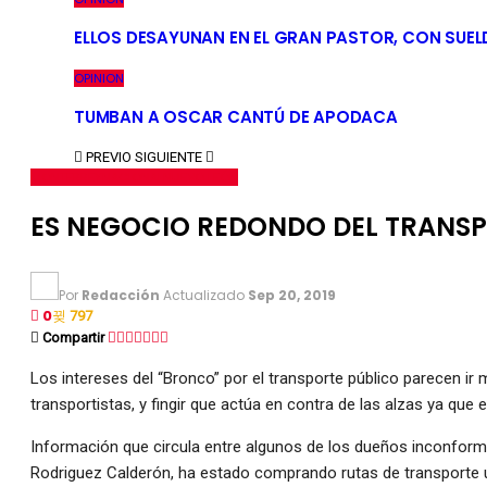
ELLOS DESAYUNAN EN EL GRAN PASTOR, CON SUEL
OPINION
TUMBAN A OSCAR CANTÚ DE APODACA
PREVIO
SIGUIENTE
MONTERREY
NACIONAL
NUEVO LEÓN
ES NEGOCIO REDONDO DEL TRANSP
Por
Redacción
Actualizado
Sep 20, 2019
0
797
Compartir
Los intereses del “Bronco” por el transporte público parecen i
transportistas, y fingir que actúa en contra de las alzas ya que
Información que circula entre algunos de los dueños inconforme
Rodriguez Calderón, ha estado comprando rutas de transporte 