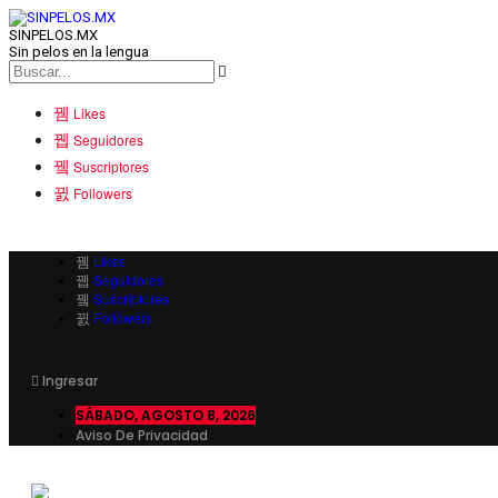
SINPELOS.MX
Sin pelos en la lengua
Likes
Seguidores
Suscriptores
Followers
Likes
Seguidores
Suscriptores
Followers
Ingresar
SÁBADO, AGOSTO 8, 2026
Aviso De Privacidad