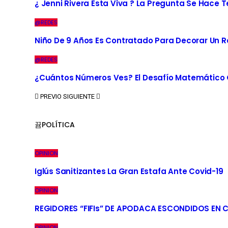
¿ Jenni Rivera Esta Viva ? La Pregunta Se Hace 
@REDES
Niño De 9 Años Es Contratado Para Decorar Un R
@REDES
¿Cuántos Números Ves? El Desafío Matemático Q
PREVIO
SIGUIENTE
POLÍTICA
OPINION
Iglús Sanitizantes La Gran Estafa Ante Covid-19
OPINION
REGIDORES “FIFIs” DE APODACA ESCONDIDOS EN 
OPINION