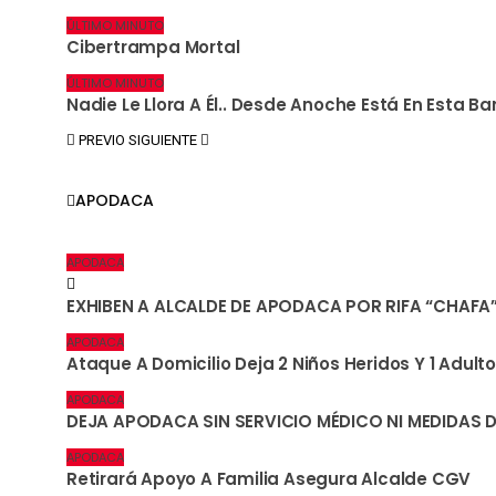
ÚLTIMO MINUTO
Cibertrampa Mortal
ÚLTIMO MINUTO
Nadie Le Llora A Él.. Desde Anoche Está En Esta B
PREVIO
SIGUIENTE
APODACA
APODACA
EXHIBEN A ALCALDE DE APODACA POR RIFA “CHAFA
APODACA
Ataque A Domicilio Deja 2 Niños Heridos Y 1 Adulto
APODACA
DEJA APODACA SIN SERVICIO MÉDICO NI MEDIDAS
APODACA
Retirará Apoyo A Familia Asegura Alcalde CGV