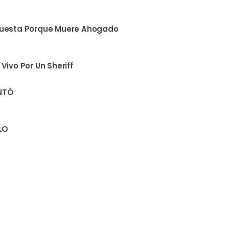
puesta Porque Muere Ahogado
ivo Por Un Sheriff
ENTÓ
LO