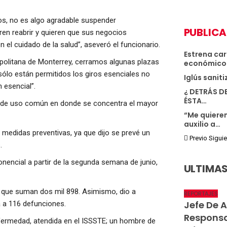
s, no es algo agradable suspender
PUBLICA
en reabrir y quieren que sus negocios
el cuidado de la salud”, aseveró el funcionario.
Estrena car
politana de Monterrey, cerramos algunas plazas
económico
sólo están permitidos los giros esenciales no
Iglús sanit
 esencial”.
¿ DETRÁS D
ÉSTA…
as de uso común en donde se concentra el mayor
“Me quieren
auxilio a…
 medidas preventivas, ya que dijo se prevé un
Previo
Sigui
.
encial a partir de la segunda semana de junio,
ULTIMAS
o que suman dos mil 898. Asimismo, dio a
REPORTAJES
Jefe De 
a a 116 defunciones.
Responsa
fermedad, atendida en el ISSSTE; un hombre de