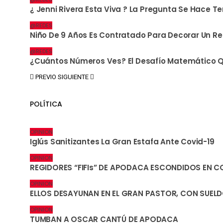
¿ Jenni Rivera Esta Viva ? La Pregunta Se Hace T
@REDES
Niño De 9 Años Es Contratado Para Decorar Un Re
@REDES
¿Cuántos Números Ves? El Desafío Matemático Qu
PREVIO
SIGUIENTE
POLÍTICA
OPINION
Iglús Sanitizantes La Gran Estafa Ante Covid-19
OPINION
REGIDORES “FIFIs” DE APODACA ESCONDIDOS EN C
OPINION
ELLOS DESAYUNAN EN EL GRAN PASTOR, CON SUELD
OPINION
TUMBAN A OSCAR CANTÚ DE APODACA