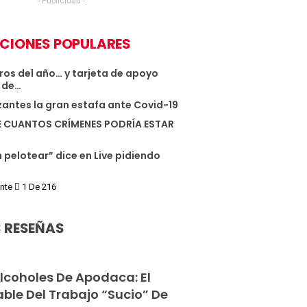
- Publicidad -
CIONES POPULARES
ros del año… y tarjeta de apoyo
 de…
izantes la gran estafa ante Covid-19
E CUANTOS CRÍMENES PODRÍA ESTAR
 pelotear” dice en Live pidiendo
ente
1 De 216
 RESEÑAS
Alcoholes De Apodaca: El
ble Del Trabajo “sucio” De