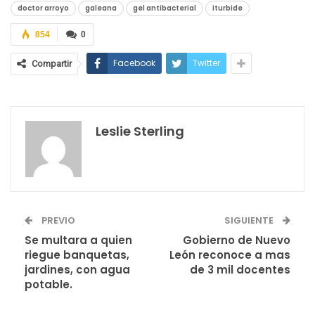
doctor arroyo
galeana
gel antibacterial
iturbide
854
0
Facebook
Twitter
Compartir
Leslie Sterling
PREVIO
SIGUIENTE
Se multara a quien
Gobierno de Nuevo
riegue banquetas,
León reconoce a mas
jardines, con agua
de 3 mil docentes
potable.