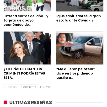
Estrena carros del año… y
Iglús sanitizantes la gran
tarjeta de apoyo
estafa ante Covid-19
económico de…
¿ DETRÁS DE CUANTOS
“Me quieren pelotear”
CRÍMENES PODRÍA ESTAR
dice en Live pidiendo
ÉSTA…
auxilio a…
PREVIO
SIGUIENTE
1 De 216
ULTIMAS RESEÑAS