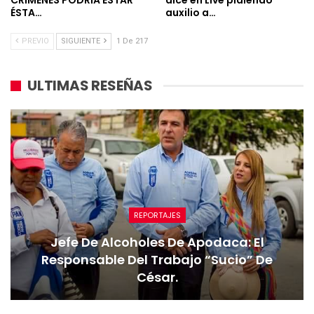
CRÍMENES PODRÍA ESTAR
dice en Live pidiendo
ÉSTA…
auxilio a…
PREVIO
SIGUIENTE
1 De 217
ULTIMAS RESEÑAS
REPORTAJES
Jefe De Alcoholes De Apodaca: El
Responsable Del Trabajo “sucio” De
César.