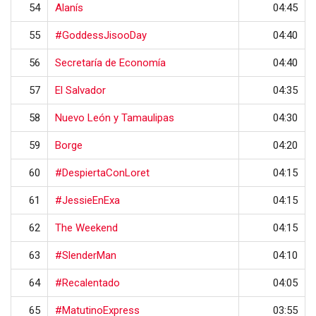
54
Alanís
04:45
55
#GoddessJisooDay
04:40
56
Secretaría de Economía
04:40
57
El Salvador
04:35
58
Nuevo León y Tamaulipas
04:30
59
Borge
04:20
60
#DespiertaConLoret
04:15
61
#JessieEnExa
04:15
62
The Weekend
04:15
63
#SlenderMan
04:10
64
#Recalentado
04:05
65
#MatutinoExpress
03:55