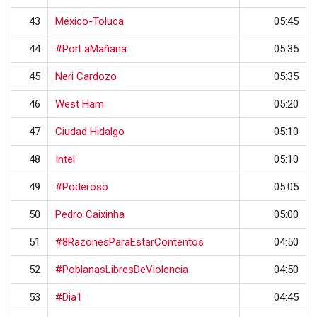
43
México-Toluca
05:45
44
#PorLaMañana
05:35
45
Neri Cardozo
05:35
46
West Ham
05:20
47
Ciudad Hidalgo
05:10
48
Intel
05:10
49
#Poderoso
05:05
50
Pedro Caixinha
05:00
51
#8RazonesParaEstarContentos
04:50
52
#PoblanasLibresDeViolencia
04:50
53
#Dia1
04:45