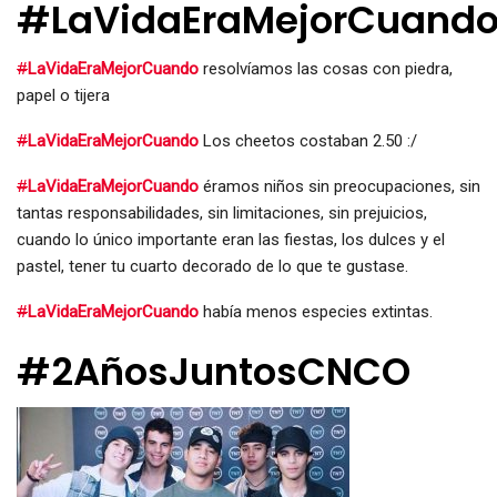
#LaVidaEraMejorCuand
#
LaVidaEraMejorCuando
resolvíamos las cosas con piedra,
papel o tijera
#
LaVidaEraMejorCuando
Los cheetos costaban 2.50 :/
#
LaVidaEraMejorCuando
éramos niños sin preocupaciones, sin
tantas responsabilidades, sin limitaciones, sin prejuicios,
cuando lo único importante eran las fiestas, los dulces y el
pastel, tener tu cuarto decorado de lo que te gustase.
#
LaVidaEraMejorCuando
había menos especies extintas.
#2AñosJuntosCNCO