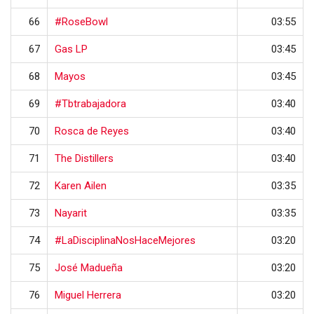
66
#RoseBowl
03:55
67
Gas LP
03:45
68
Mayos
03:45
69
#Tbtrabajadora
03:40
70
Rosca de Reyes
03:40
71
The Distillers
03:40
72
Karen Ailen
03:35
73
Nayarit
03:35
74
#LaDisciplinaNosHaceMejores
03:20
75
José Madueña
03:20
76
Miguel Herrera
03:20