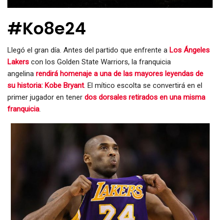
#Ko8e24
L
legó el gran día. Antes del partido que enfrente a
Los Ángeles
Lakers
con los Golden State Warriors, la franquicia
angelina
rendirá homenaje a una de las mayores leyendas de
su historia: Kobe Bryant
. El mítico escolta se convertirá en el
primer jugador en tener
dos dorsales retirados en una misma
franquicia
.