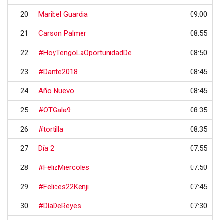
20
Maribel Guardia
09:00
21
Carson Palmer
08:55
22
#HoyTengoLaOportunidadDe
08:50
23
#Dante2018
08:45
24
Año Nuevo
08:45
25
#OTGala9
08:35
26
#tortilla
08:35
27
Día 2
07:55
28
#FelizMiércoles
07:50
29
#Felices22Kenji
07:45
30
#DíaDeReyes
07:30