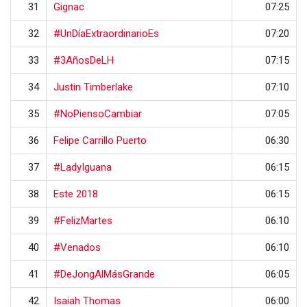
31
Gignac
07:25
32
#UnDíaExtraordinarioEs
07:20
33
#3AñosDeLH
07:15
34
Justin Timberlake
07:10
35
#NoPiensoCambiar
07:05
36
Felipe Carrillo Puerto
06:30
37
#LadyIguana
06:15
38
Este 2018
06:15
39
#FelizMartes
06:10
40
#Venados
06:10
41
#DeJongAlMásGrande
06:05
42
Isaiah Thomas
06:00