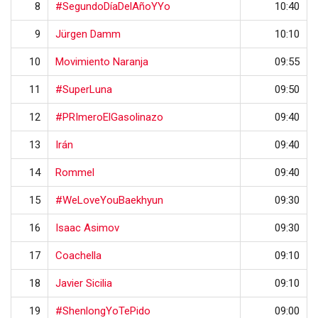
8
#SegundoDíaDelAñoYYo
10:40
9
Jürgen Damm
10:10
10
Movimiento Naranja
09:55
11
#SuperLuna
09:50
12
#PRImeroElGasolinazo
09:40
13
Irán
09:40
14
Rommel
09:40
15
#WeLoveYouBaekhyun
09:30
16
Isaac Asimov
09:30
17
Coachella
09:10
18
Javier Sicilia
09:10
19
#ShenlongYoTePido
09:00