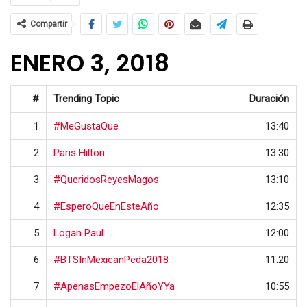
Compartir
ENERO 3, 2018
#
Trending Topic
Duración
1
#MeGustaQue
13:40
2
Paris Hilton
13:30
3
#QueridosReyesMagos
13:10
4
#EsperoQueEnEsteAño
12:35
5
Logan Paul
12:00
6
#BTSInMexicanPeda2018
11:20
7
#ApenasEmpezoElAñoYYa
10:55