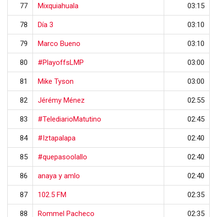
77
Mixquiahuala
03:15
78
Día 3
03:10
79
Marco Bueno
03:10
80
#PlayoffsLMP
03:00
81
Mike Tyson
03:00
82
Jérémy Ménez
02:55
83
#TelediarioMatutino
02:45
84
#Iztapalapa
02:40
85
#quepasoolallo
02:40
86
anaya y amlo
02:40
87
102.5 FM
02:35
88
Rommel Pacheco
02:35