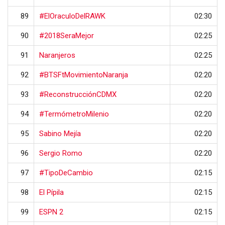
89
#ElOraculoDelRAWK
02:30
90
#2018SeraMejor
02:25
91
Naranjeros
02:25
92
#BTSFtMovimientoNaranja
02:20
93
#ReconstrucciónCDMX
02:20
94
#TermómetroMilenio
02:20
95
Sabino Mejía
02:20
96
Sergio Romo
02:20
97
#TipoDeCambio
02:15
98
El Pípila
02:15
99
ESPN 2
02:15