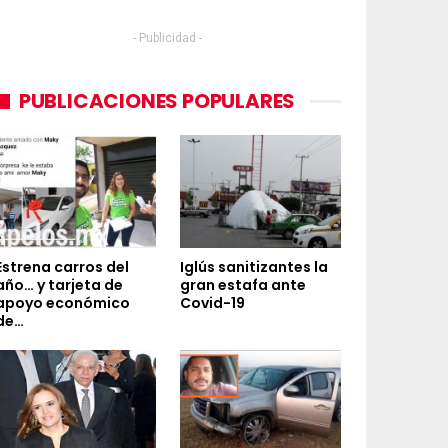
- Publicidad -
PUBLICACIONES POPULARES
Estrena carros del
Iglús sanitizantes la
año… y tarjeta de
gran estafa ante
apoyo económico
Covid-19
de…