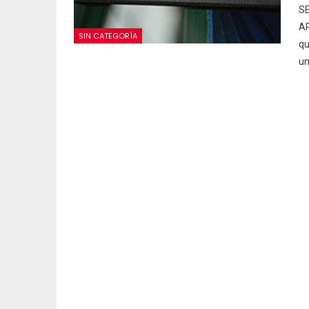
S
A
SIN CATEGORÍA
qu
u