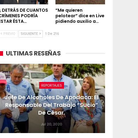
¿ DETRÁS DE CUANTOS
“Me quieren
CRÍMENES PODRÍA
pelotear” dice en Live
ESTAR ÉSTA…
pidiendo auxilio a…
PREVIO
SIGUIENTE
1 De 216
ULTIMAS RESEÑAS
REPORTAJES
Jefe De Alcoholes De Apodaca: El
Responsable Del Trabajo “sucio”
De César.
Jul 20, 2020