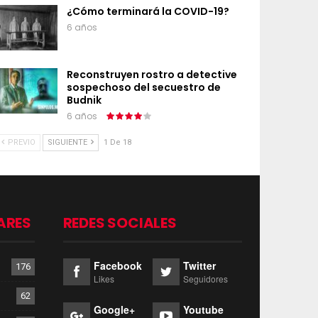
¿Cómo terminará la COVID-19?
6 años
Reconstruyen rostro a detective
sospechoso del secuestro de
Budnik
6 años
PREVIO
SIGUIENTE
1 De 18
ARES
REDES SOCIALES
Facebook
Twitter
176
Likes
Seguidores
62
Google+
Youtube