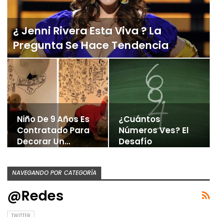
¿ Jenni Rivera Esta Viva ? La
Pregunta Se Hace Tendencia
Niño De 9 Años Es
¿Cuántos
Contratado Para
Números Ves? El
Decorar Un…
Desafío
Matemático Que
Causa…
NAVEGANDO POR CATEGORÍA
@Redes
TWITTER