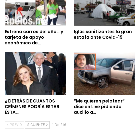
Estrena carros del año… y
Iglús sanitizantes la gran
tarjeta de apoyo
estafa ante Covid-19
económico de…
¿ DETRÁS DE CUANTOS
“Me quieren pelotear”
CRÍMENES PODRÍA ESTAR
dice en Live pidiendo
ÉSTA…
auxilio a…
PREVIO
SIGUIENTE
1 De 216