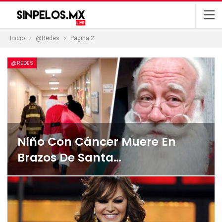
Inicio
@Redes
Pagina 2
@REDES
Niño Con Cáncer Muere En
Brazos De Santa…