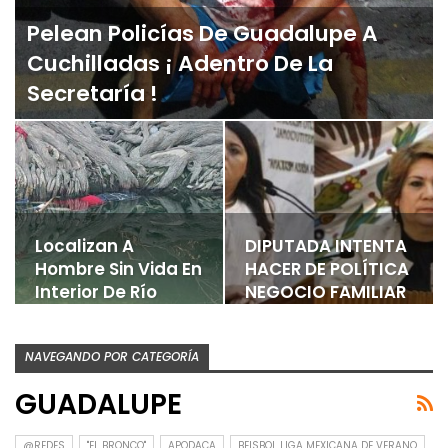
Pelean Policías De Guadalupe A
Cuchilladas ¡ Adentro De La
Secretaría !
Localizan A
DIPUTADA INTENTA
Hombre Sin Vida En
HACER DE POLÍTICA
Interior De Río
NEGOCIO FAMILIAR
NAVEGANDO POR CATEGORÍA
GUADALUPE
@REDES
"EL BRONCO"
APODACA
BEISBOL LIGA MEXICANA DE VERANO