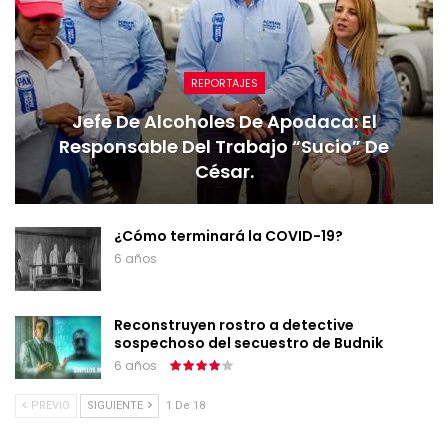
REPORTAJES
Jefe De Alcoholes De Apodaca: El
Responsable Del Trabajo “sucio” De
César.
¿Cómo terminará la COVID-19?
6 años
Reconstruyen rostro a detective
sospechoso del secuestro de Budnik
6 años
PREVIO
SIGUIENTE
1 De 18