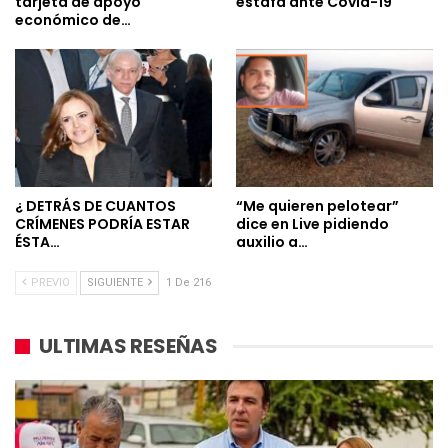
tarjeta de apoyo
estafa ante Covid-19
económico de…
¿ DETRÁS DE CUANTOS
“Me quieren pelotear”
CRÍMENES PODRÍA ESTAR
dice en Live pidiendo
ÉSTA…
auxilio a…
PREVIO
SIGUIENTE
1 De 216
ULTIMAS RESEÑAS