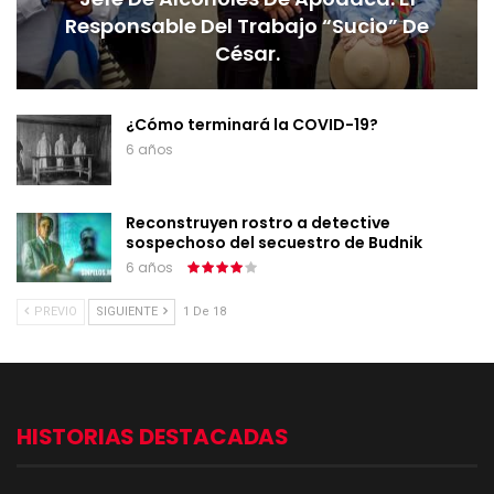
Responsable Del Trabajo “sucio” De
César.
¿Cómo terminará la COVID-19?
6 años
Reconstruyen rostro a detective
sospechoso del secuestro de Budnik
6 años
PREVIO
SIGUIENTE
1 De 18
HISTORIAS DESTACADAS