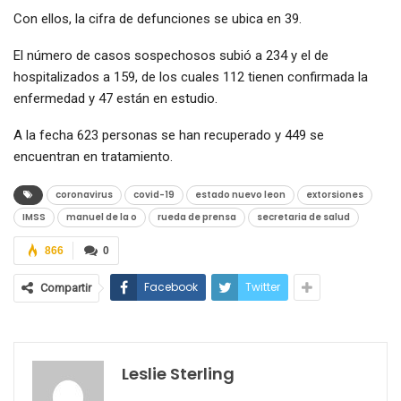
Con ellos, la cifra de defunciones se ubica en 39.
El número de casos sospechosos subió a 234 y el de
hospitalizados a 159, de los cuales 112 tienen confirmada la
enfermedad y 47 están en estudio.
A la fecha 623 personas se han recuperado y 449 se
encuentran en tratamiento.
coronavirus
covid-19
estado nuevo leon
extorsiones
IMSS
manuel de la o
rueda de prensa
secretaria de salud
866
0
Facebook
Twitter
Compartir
Leslie Sterling