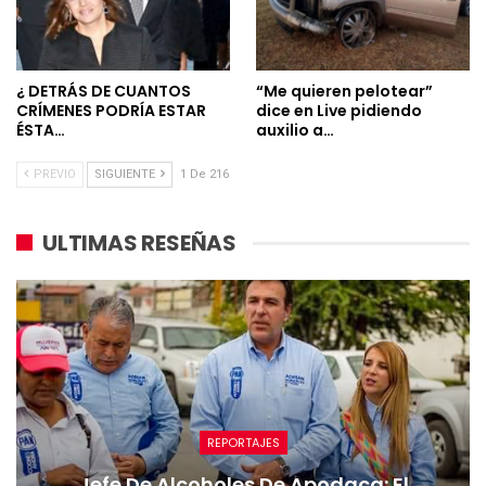
¿ DETRÁS DE CUANTOS
“Me quieren pelotear”
CRÍMENES PODRÍA ESTAR
dice en Live pidiendo
ÉSTA…
auxilio a…
PREVIO
SIGUIENTE
1 De 216
ULTIMAS RESEÑAS
REPORTAJES
Jefe De Alcoholes De Apodaca: El