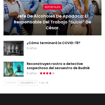
REPORTAJES
Jefe De Alcoholes De Apodaca: El
Responsable Del Trabajo “sucio” De
César.
¿Cómo terminará la COVID-19?
6 años
Reconstruyen rostro a detective
sospechoso del secuestro de Budnik
6 años
PREVIO
SIGUIENTE
1 De 18