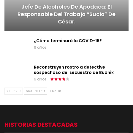
Jefe De Alcoholes De Apodaca: El
Responsable Del Trabajo “sucio” De
César.
¿Cómo terminará la COVID-19?
6 años
Reconstruyen rostro a detective
sospechoso del secuestro de Budnik
6 años
PREVIO
SIGUIENTE
1 De 18
HISTORIAS DESTACADAS