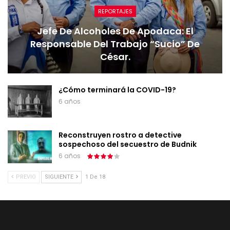
REPORTAJES
Jefe De Alcoholes De Apodaca: El
Responsable Del Trabajo “sucio” De
César.
¿Cómo terminará la COVID-19?
6 años
Reconstruyen rostro a detective
sospechoso del secuestro de Budnik
6 años
PREVIO
SIGUIENTE
1 De 18