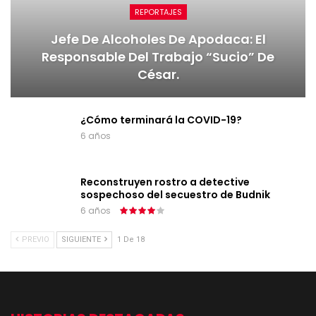
REPORTAJES
Jefe De Alcoholes De Apodaca: El
Responsable Del Trabajo “sucio” De
César.
¿Cómo terminará la COVID-19?
6 años
Reconstruyen rostro a detective
sospechoso del secuestro de Budnik
6 años
PREVIO
SIGUIENTE
1 De 18