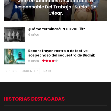
Jefe De Alcoholes De Apodaca: El
Responsable Del Trabajo “sucio” De
César.
¿Cómo terminará la COVID-19?
6 años
Reconstruyen rostro a detective
sospechoso del secuestro de Budnik
6 años
PREVIO
SIGUIENTE
1 De 18
HISTORIAS DESTACADAS