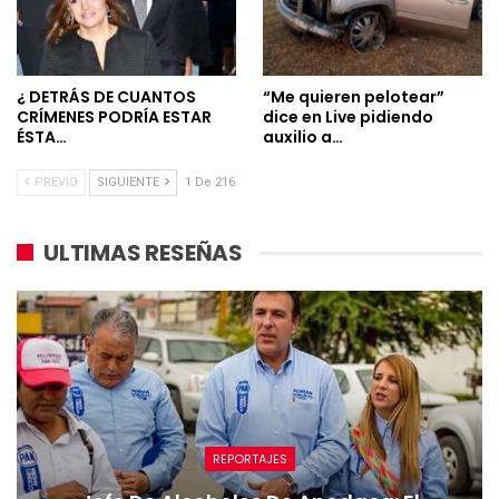
¿ DETRÁS DE CUANTOS
“Me quieren pelotear”
CRÍMENES PODRÍA ESTAR
dice en Live pidiendo
ÉSTA…
auxilio a…
PREVIO
SIGUIENTE
1 De 216
ULTIMAS RESEÑAS
REPORTAJES