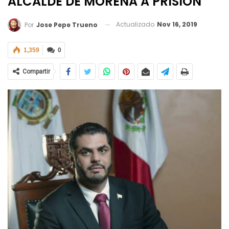
ALCALDE DE MORENA A PRISIÓN
Actualizado
Nov 16, 2019
Por
Jose Pepe Trueno
1,359
0
Compartir