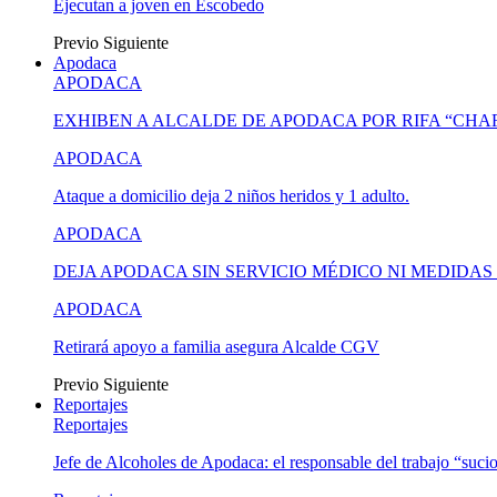
Ejecutan a joven en Escobedo
Previo
Siguiente
Apodaca
APODACA
EXHIBEN A ALCALDE DE APODACA POR RIFA “CH
APODACA
Ataque a domicilio deja 2 niños heridos y 1 adulto.
APODACA
DEJA APODACA SIN SERVICIO MÉDICO NI MEDIDA
APODACA
Retirará apoyo a familia asegura Alcalde CGV
Previo
Siguiente
Reportajes
Reportajes
Jefe de Alcoholes de Apodaca: el responsable del trabajo “suci