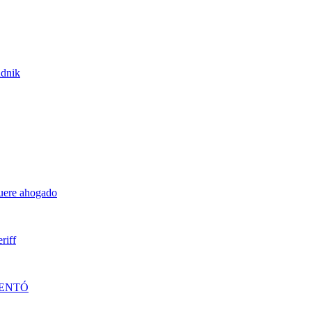
udnik
muere ahogado
riff
DENTÓ