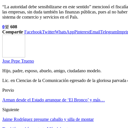
“La autoridad debe sensibilizarse en este sentido” mencionó el fiscalí
las empresas, sin duda también las finanzas públicas, pues al no haber 
sistema de comercio y servicios en el País.
0
608
Compartir
Facebook
Twitter
WhatsApp
Pinterest
Email
Telegram
Impri
Jose Pepe Trueno
Hijo, padre, esposo, abuelo, amigo, ciudadano modelo.
Lic. en Ciencias de la Comunicación egresado de la gloriosa parvada
Previo
Arman desde el Estado arranque de ‘El Bronco’ y más…
Siguiente
Jaime Rodríguez presume caballo y silla de montar