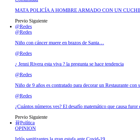
MATA POLICÍA A HOMBRE ARMADO CON UN CUCHI
Previo
Siguiente
@Redes
@Redes
Niño con cáncer muere en brazos de Santa…
@Redes
¿ Jenni Rivera esta viva ? la pregunta se hace tendencia
@Redes
Niño de 9 años es contratado para decorar un Restaurante con s
@Redes
¿Cuántos números ves? El desafío matemático que causa furor e
Previo
Siguiente
Política
OPINION
Iglús sanitizantes la gran estafa ante Covid-19