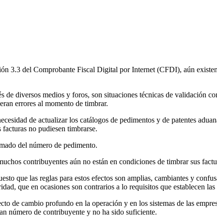
rsión 3.3 del Comprobante Fiscal Digital por Internet (CFDI), aún exist
e diversos medios y foros, son situaciones técnicas de validación con
neran errores al momento de timbrar.
 necesidad de actualizar los catálogos de pedimentos y de patentes adua
 facturas no pudiesen timbrarse.
 armado del número de pedimento.
 muchos contribuyentes aún no están en condiciones de timbrar sus factu
uesto que las reglas para estos efectos son amplias, cambiantes y conf
ridad, que en ocasiones son contrarios a lo requisitos que establecen las
cto de cambio profundo en la operación y en los sistemas de las empres
an número de contribuyente y no ha sido suficiente.