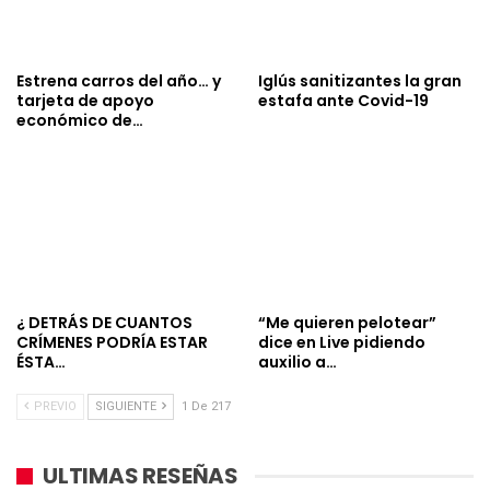
Estrena carros del año… y
Iglús sanitizantes la gran
tarjeta de apoyo
estafa ante Covid-19
económico de…
¿ DETRÁS DE CUANTOS
“Me quieren pelotear”
CRÍMENES PODRÍA ESTAR
dice en Live pidiendo
ÉSTA…
auxilio a…
PREVIO
SIGUIENTE
1 De 217
ULTIMAS RESEÑAS