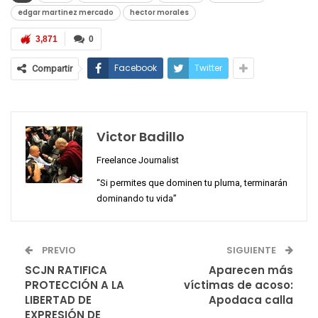
edgar martinez mercado
hector morales
3,871
0
Facebook
Twitter
Compartir
Victor Badillo
Freelance Journalist
“Si permites que dominen tu pluma, terminarán
dominando tu vida”
PREVIO
SIGUIENTE
SCJN RATIFICA
Aparecen más
PROTECCIÓN A LA
víctimas de acoso:
LIBERTAD DE
Apodaca calla
EXPRESIÓN DE