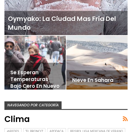
Oymyako: La Ciudad Mas Fria Del
Mundo
Se Esperan
Temperaturas
Nieve En Sahara
Bajo Cero En Nuevo
León
NAVEGANDO POR CATEGORÍA
Clima
@REDES
"EL BRONCO"
APODACA
BEISBOL LIGA MEXICANA DE VERANO