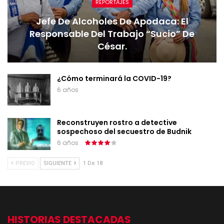
REPORTAJES
Jefe De Alcoholes De Apodaca: El
Responsable Del Trabajo “sucio” De
César.
¿Cómo terminará la COVID-19?
6 años
Reconstruyen rostro a detective
sospechoso del secuestro de Budnik
6 años
PREVIO
SIGUIENTE
1 De 18
HISTORIAS DESTACADAS