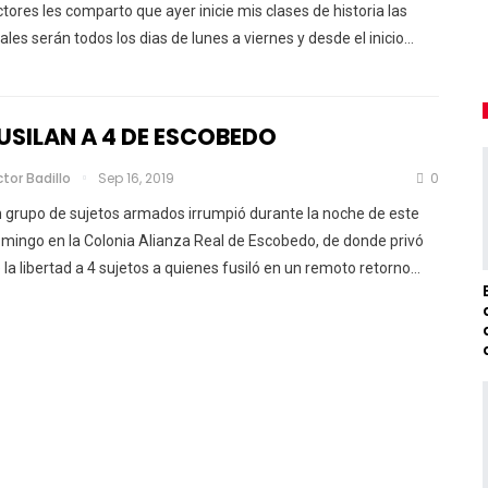
ctores les comparto que ayer inicie mis clases de historia las
ales serán todos los dias de lunes a viernes y desde el inicio
…
USILAN A 4 DE ESCOBEDO
ctor Badillo
Sep 16, 2019
0
 grupo de sujetos armados irrumpió durante la noche de este
mingo en la Colonia Alianza Real de Escobedo, de donde privó
 la libertad a 4 sujetos a quienes fusiló en un remoto retorno
…