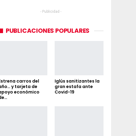
- Publicidad -
PUBLICACIONES POPULARES
Estrena carros del
Iglús sanitizantes la
año… y tarjeta de
gran estafa ante
apoyo económico
Covid-19
de…