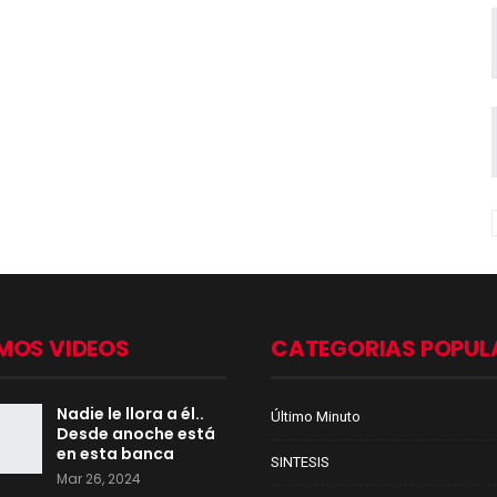
MOS VIDEOS
CATEGORIAS POPUL
Nadie le llora a él..
Último Minuto
Desde anoche está
en esta banca
SINTESIS
Mar 26, 2024