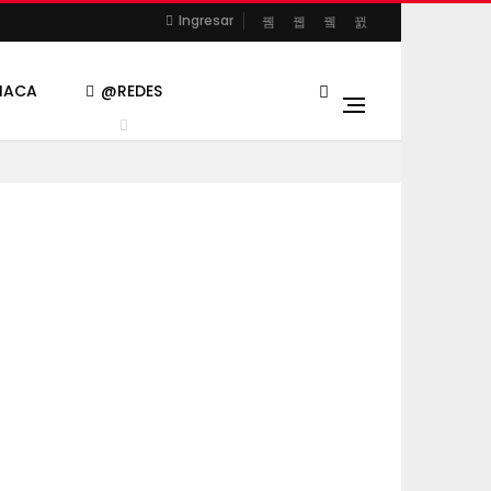
Ingresar
CIACA
@REDES