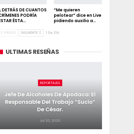
¿ DETRÁS DE CUANTOS
“Me quieren
CRÍMENES PODRÍA
pelotear” dice en Live
ESTAR ÉSTA…
pidiendo auxilio a…
PREVIO
SIGUIENTE
1 De 216
ULTIMAS RESEÑAS
REPORTAJES
Jefe De Alcoholes De Apodaca: El
Responsable Del Trabajo “sucio”
De César.
Jul 20, 2020