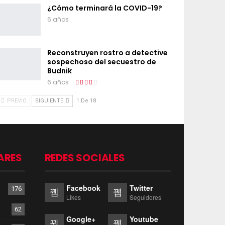
¿Cómo terminará la COVID-19?
6 años
Reconstruyen rostro a detective
sospechoso del secuestro de
Budnik
6 años
PREVIO
SIGUIENTE
1 De 18
ARES
REDES SOCIALES
Facebook
Twitter
176
Likes
Seguidores
62
Google+
Youtube