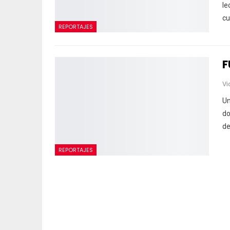
le
cu
REPORTAJES
F
Vi
Un
do
de
REPORTAJES