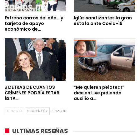
Estrena carros del año… y
Iglús sanitizantes la gran
tarjeta de apoyo
estafa ante Covid-19
económico de…
¿ DETRÁS DE CUANTOS
“Me quieren pelotear”
CRÍMENES PODRÍA ESTAR
dice en Live pidiendo
ÉSTA…
auxilio a…
PREVIO
SIGUIENTE
1 De 216
ULTIMAS RESEÑAS