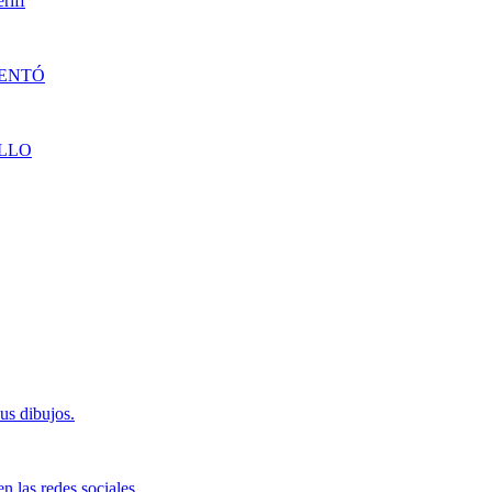
riff
DENTÓ
LLO
us dibujos.
n las redes sociales