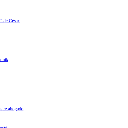
o” de César.
udnik
muere ahogado