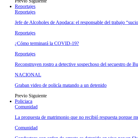
Previo
Siguiente
Reportajes
Reportajes
Jefe de Alcoholes de Apodaca: el responsable del trabajo “suci
Reportajes
¿Cómo terminará la COVID-19?
Reportajes
Reconstruyen rostro a detective sospechoso del secuestro de B
NACIONAL
Graban video de policía matando a un detenido
Previo
Siguiente
Policiaca
Comunidad
La propuesta de matrimonio que no recibió respuesta porque 
Comunidad