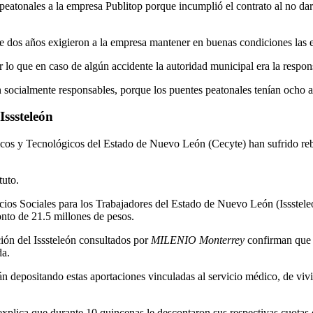
peatonales a la empresa Publitop porque incumplió el contrato al no da
ce dos años exigieron a la empresa mantener en buenas condiciones las e
 lo que en caso de algún accidente la autoridad municipal era la respon
socialmente responsables, porque los puentes peatonales tenían ocho a
Isssteleón
ficos y Tecnológicos del Estado de Nuevo León (Cecyte) han sufrido reb
tuto.
cios Sociales para los Trabajadores del Estado de Nuevo León (Isssteleó
onto de 21.5 millones de pesos.
ción del Isssteleón consultados por
MILENIO Monterrey
confirman que 
da.
n depositando estas aportaciones vinculadas al servicio médico, de vivi
explica que durante 10 quincenas le descontaron sus respectivas cuotas