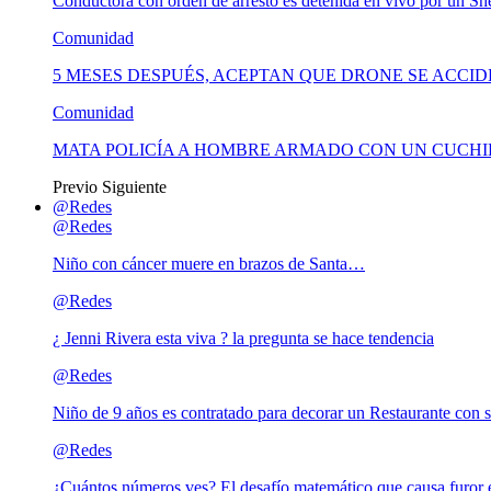
Conductora con orden de arresto es detenida en vivo por un She
Comunidad
5 MESES DESPUÉS, ACEPTAN QUE DRONE SE ACCI
Comunidad
MATA POLICÍA A HOMBRE ARMADO CON UN CUCHI
Previo
Siguiente
@Redes
@Redes
Niño con cáncer muere en brazos de Santa…
@Redes
¿ Jenni Rivera esta viva ? la pregunta se hace tendencia
@Redes
Niño de 9 años es contratado para decorar un Restaurante con s
@Redes
¿Cuántos números ves? El desafío matemático que causa furor e