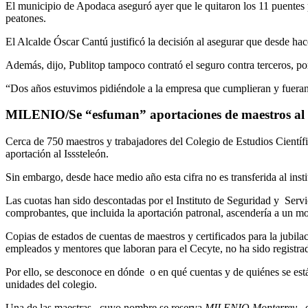
El municipio de Apodaca aseguró ayer que le quitaron los 11 puentes 
peatones.
El Alcalde Óscar Cantú justificó la decisión al asegurar que desde ha
Además, dijo, Publitop tampoco contrató el seguro contra terceros, por
“Dos años estuvimos pidiéndole a la empresa que cumplieran y fueran 
MILENIO/
Se “esfuman” aportaciones de maestros al 
Cerca de 750 maestros y trabajadores del Colegio de Estudios Cientí
aportación al Isssteleón.
Sin embargo, desde hace medio año esta cifra no es transferida al insti
Las cuotas han sido descontadas por el Instituto de Seguridad y Servi
comprobantes, que incluida la aportación patronal, ascendería a un m
Copias de estados de cuentas de maestros y certificados para la jubila
empleados y mentores que laboran para el Cecyte, no ha sido registra
Por ello, se desconoce en dónde o en qué cuentas y de quiénes se está
unidades del colegio.
Una de las maestras –cuyo nombre se reserva
MILENIO Monterrey
– 