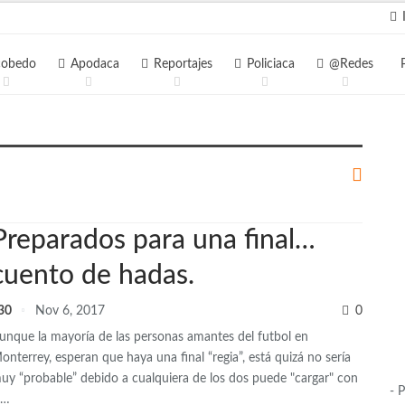
I
cobedo
Apodaca
Reportajes
Policiaca
@Redes
Preparados para una final…
cuento de hadas.
30
Nov 6, 2017
0
unque la mayoría de las personas amantes del futbol en
onterrey, esperan que haya una final “regia”, está quizá no sería
uy “probable” debido a cualquiera de los dos puede "cargar" con
- 
a…