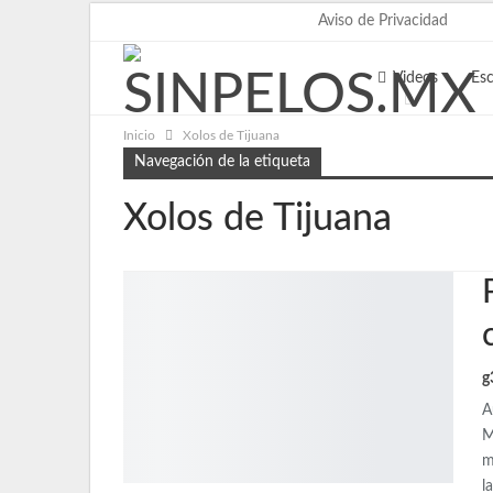
viernes, agosto 7, 2026
Aviso de Privacidad
Videos
Es
Inicio
Xolos de Tijuana
Navegación de la etiqueta
Xolos de Tijuana
g
A
M
m
l