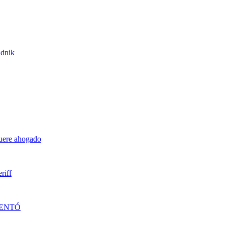
udnik
muere ahogado
riff
DENTÓ