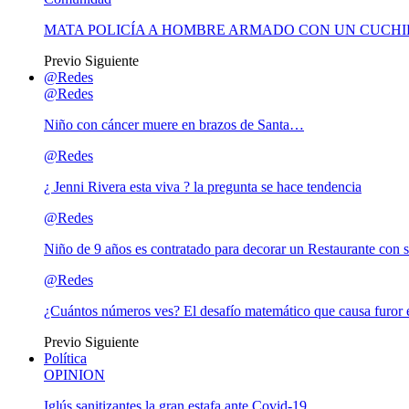
MATA POLICÍA A HOMBRE ARMADO CON UN CUCHI
Previo
Siguiente
@Redes
@Redes
Niño con cáncer muere en brazos de Santa…
@Redes
¿ Jenni Rivera esta viva ? la pregunta se hace tendencia
@Redes
Niño de 9 años es contratado para decorar un Restaurante con s
@Redes
¿Cuántos números ves? El desafío matemático que causa furor e
Previo
Siguiente
Política
OPINION
Iglús sanitizantes la gran estafa ante Covid-19