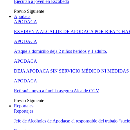
Ejecutan a joven en Escobedo
Previo
Siguiente
Apodaca
APODACA
EXHIBEN A ALCALDE DE APODACA POR RIFA “CH
APODACA
Ataque a domicilio deja 2 niños heridos y 1 adulto.
APODACA
DEJA APODACA SIN SERVICIO MÉDICO NI MEDIDA
APODACA
Retirará apoyo a familia asegura Alcalde CGV
Previo
Siguiente
Reportajes
Reportajes
Jefe de Alcoholes de Apodaca: el responsable del trabajo “suci