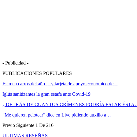
- Publicidad -
PUBLICACIONES POPULARES
Estrena carros del año… y tarjeta de apoyo económico de…
Iglús sanitizantes la gran estafa ante Covid-19
¿ DETRÁS DE CUANTOS CRÍMENES PODRÍA ESTAR ÉSTA
“Me quieren pelotear” dice en Live pidiendo auxilio a…
Previo
Siguiente
1 De 216
ULTIMAS RESEÑAS