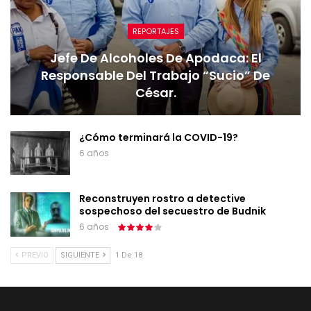
REPORTAJES
Jefe De Alcoholes De Apodaca: El
Responsable Del Trabajo “sucio” De
César.
¿Cómo terminará la COVID-19?
6 años
Reconstruyen rostro a detective
sospechoso del secuestro de Budnik
6 años
PREVIO
SIGUIENTE
1 De 18