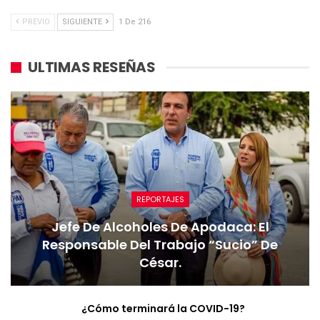
PREVIO
SIGUIENTE
1 De 216
ULTIMAS RESEÑAS
REPORTAJES
Jefe De Alcoholes De Apodaca: El
Responsable Del Trabajo “sucio” De
César.
¿Cómo terminará la COVID-19?